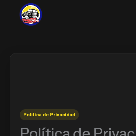
Skip
to
content
Política de Privacidad
Política de Priva