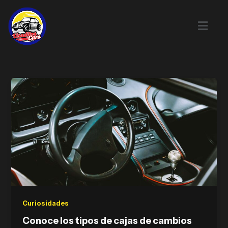
Skip
to
content
Curiosidades
Conoce los tipos de cajas de cambios