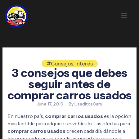
Skip
to
content
Consejos
,
Interés
3 consejos que debes
seguir antes de
comprar carros usados
June 17, 2019
By
UsaditosCars
En nuestro país,
comprar carros usados
es la opción
más factible para adquirir un vehículo. Las ofertas para
comprar carros usados
crecen cada día, dándole a
los compradores una amplia variedad de opciones