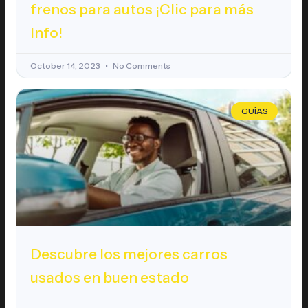
frenos para autos ¡Clic para más
Info!
October 14, 2023
No Comments
GUÍAS
Descubre los mejores carros
usados en buen estado