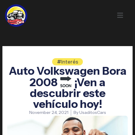
Skip
to
content
Interés
Auto Volkswagen Bora
2008
¡Ven a
descubrir este
vehículo hoy!
November 24, 2021
By
UsaditosCars