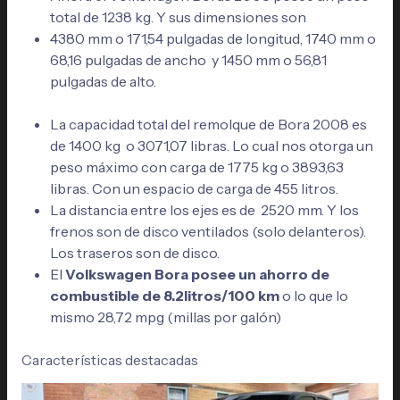
total de 1238 kg. Y sus dimensiones son
4380 mm o 171,54 pulgadas de longitud, 1740 mm o
68,16 pulgadas de ancho y 1450 mm o 56,81
pulgadas de alto.
La capacidad total del remolque de Bora 2008 es
de 1400 kg o 3071,07 libras. Lo cual nos otorga un
peso máximo con carga de 1775 kg o 3893,63
libras. Con un espacio de carga de 455 litros.
La distancia entre los ejes es de 2520 mm. Y los
frenos son de disco ventilados (solo delanteros).
Los traseros son de disco.
El
Volkswagen Bora posee un ahorro de
combustible de 8.2litros/100 km
o lo que lo
mismo 28,72 mpg (millas por galón)
Características destacadas