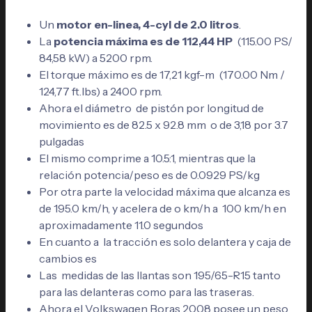
Un
motor en-linea, 4-cyl de 2.0 litros
.
La
potencia máxima es de 112,44 HP
(115.00 PS/
84,58 kW) a 5200 rpm.
El torque máximo es de 17,21 kgf-m (170.00 Nm /
124,77 ft.lbs) a 2400 rpm.
Ahora el diámetro de pistón por longitud de
movimiento es de 82.5 x 92.8 mm o de 3,18 por 3.7
pulgadas
El mismo comprime a 10.5:1, mientras que la
relación potencia/peso es de 0.0929 PS/kg
Por otra parte la velocidad máxima que alcanza es
de 195.0 km/h, y acelera de o km/h a 100 km/h en
aproximadamente 11.0 segundos
En cuanto a la tracción es solo delantera y caja de
cambios es
Las medidas de las llantas son 195/65-R15 tanto
para las delanteras como para las traseras.
Ahora el Volkswagen Boras 2008 posee un peso