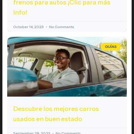
frenos para autos ¡Clic para más
Info!
October 14, 2023
No Comments
GUÍAS
Descubre los mejores carros
usados en buen estado
September 28, 2023
No Comments