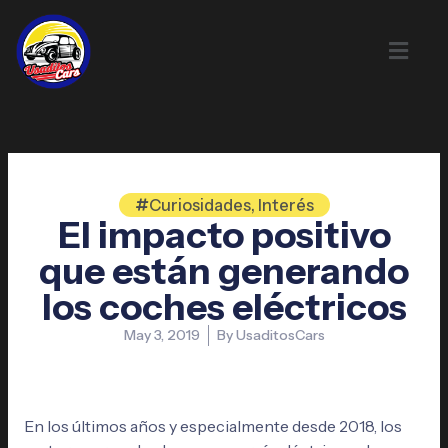
Skip
to
content
Curiosidades
,
Interés
El impacto positivo
que están generando
los coches eléctricos
May 3, 2019
By
UsaditosCars
En los últimos años y especialmente desde 2018, los