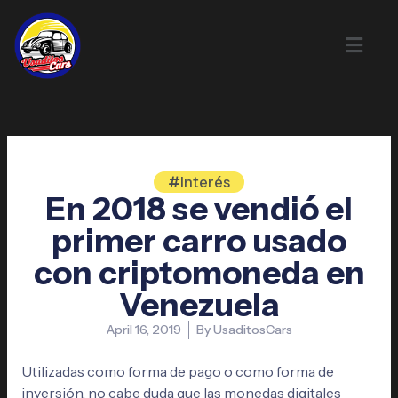
Skip
to
content
Interés
En 2018 se vendió el
primer carro usado
con criptomoneda en
Venezuela
April 16, 2019
By
UsaditosCars
Utilizadas como forma de pago o como forma de
inversión, no cabe duda que las monedas digitales