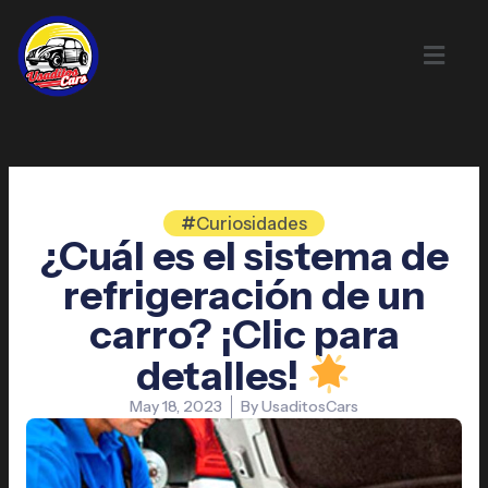
Skip
to
content
Curiosidades
¿Cuál es el sistema de
refrigeración de un
carro? ¡Clic para
detalles!
May 18, 2023
By
UsaditosCars