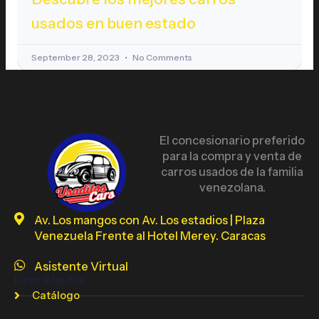
usados en buen estado
September 28, 2023
No Comments
El concesionario preferido
para la compra y venta de
carros usados de la familia
venezolana.
Av. Los mangos con Av. Los estadios | Plaza
Venezuela Frente al Hotel Merey. Caracas
Asistente Virtual
Links Rápidos
Catálogo