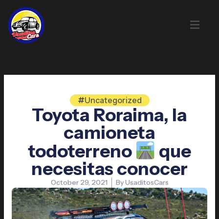
Skip
to
content
Uncategorized
Toyota Roraima, la
camioneta
todoterreno
que
necesitas conocer
October 29, 2021
By
UsaditosCars