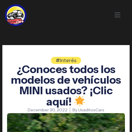
Skip
to
content
Interés
¿Conoces todos los
modelos de vehículos
MINI usados? ¡Clic
aquí!
December 30, 2022
By
UsaditosCars