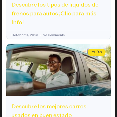
Descubre los tipos de líquidos de
frenos para autos ¡Clic para más
Info!
October 14, 2023
No Comments
GUÍAS
Descubre los mejores carros
usados en buen estado