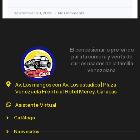
September 28, 2023
No Comments
El concesionario preferido
para la compra y venta de
carros usados de la familia
venezolana.
Av. Los mangos con Av. Los estadios | Plaza
Venezuela Frente al Hotel Merey. Caracas
Asistente Virtual
Links Rápidos
Catálogo
Nuevecitos