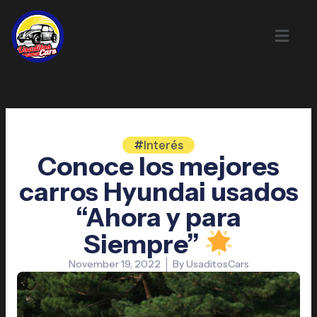
Skip
to
content
Interés
Conoce los mejores
carros Hyundai usados
“Ahora y para
Siempre”
November 19, 2022
By
UsaditosCars