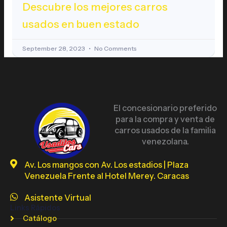
Descubre los mejores carros
usados en buen estado
September 28, 2023
No Comments
El concesionario preferido
para la compra y venta de
carros usados de la familia
venezolana.
Av. Los mangos con Av. Los estadios | Plaza
Venezuela Frente al Hotel Merey. Caracas
Asistente Virtual
Links Rápidos
Catálogo