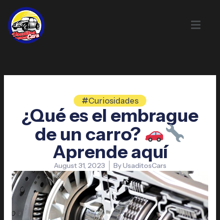
Skip
to
content
Curiosidades
¿Qué es el embrague
de un carro?
Aprende aquí
August 31, 2023
By
UsaditosCars