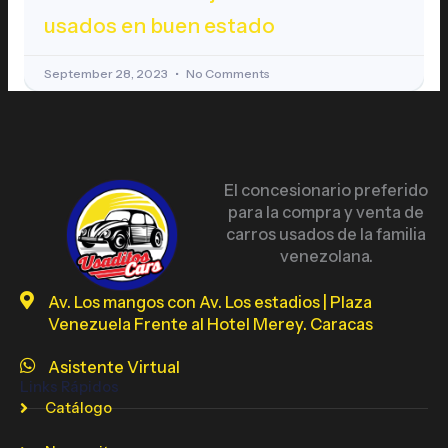
usados en buen estado
September 28, 2023
No Comments
El concesionario preferido
para la compra y venta de
carros usados de la familia
venezolana.
Av. Los mangos con Av. Los estadios | Plaza
Venezuela Frente al Hotel Merey. Caracas
Asistente Virtual
Links Rápidos
Catálogo